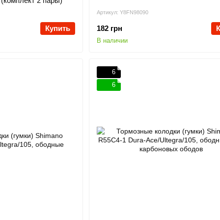
(комплект 2 пары)
Артикул: Y8FN98090
Купить
182 грн
В наличии
6
6