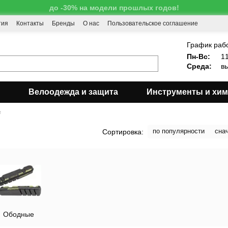
до -30% на модели прошлых годов!
тия
Контакты
Бренды
О нас
Пользовательское соглашение
!
График раб
Пн-Вс:
11
Среда:
вы
Велоодежда и защита
Инструменты и хи
е
по популярности
сна
Сортировка:
Ободные