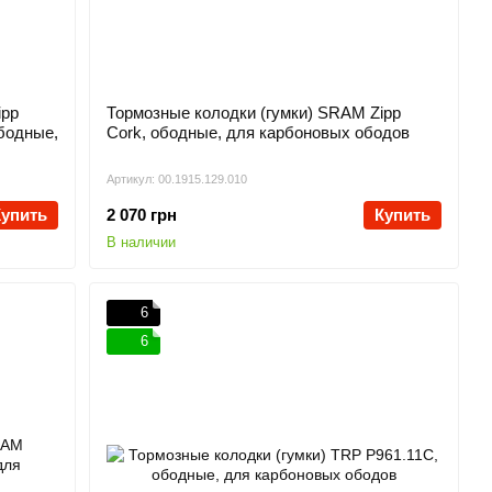
ipp
Тормозные колодки (гумки) SRAM Zipp
ободные,
Cork, ободные, для карбоновых ободов
Артикул: 00.1915.129.010
Купить
2 070 грн
Купить
В наличии
6
6