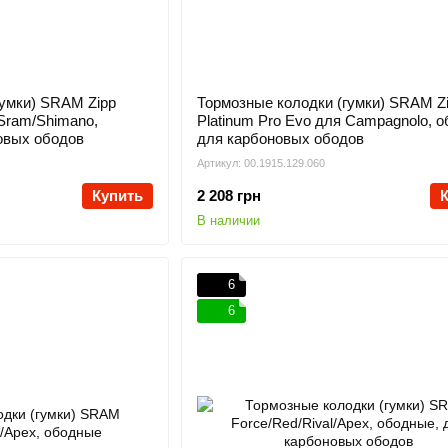
гумки) SRAM Zipp
Тормозные колодки (гумки) SRAM Z
 Sram/Shimano,
Platinum Pro Evo для Campagnolo, 
овых ободов
для карбоновых ободов
Артикул: 00.1915.129.060
Купить
2 208 грн
В наличии
6
6