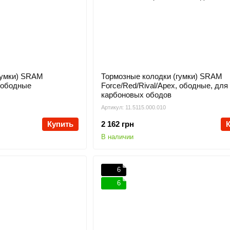
гумки) SRAM
Тормозные колодки (гумки) SRAM
, ободные
Force/Red/Rival/Apex, ободные, для
карбоновых ободов
Артикул: 11.5115.000.010
Купить
2 162 грн
В наличии
6
6