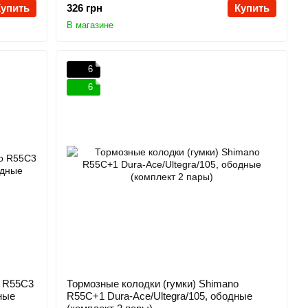
Купить
326 грн
Купить
В магазине
6
6
o R55C3
Тормозные колодки (гумки) Shimano
ные
R55C+1 Dura-Ace/Ultegra/105, ободные