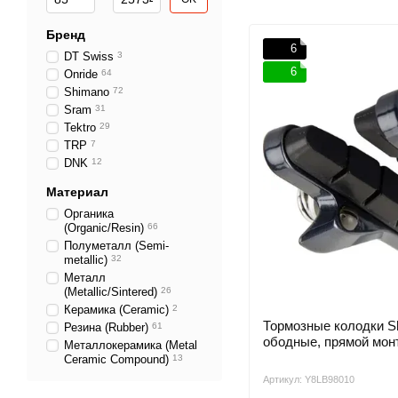
Бренд
6
DT Swiss
3
6
Onride
64
Shimano
72
Sram
31
Tektro
29
TRP
7
DNK
12
Материал
Органика
(Organic/Resin)
66
Полуметалл (Semi-
metallic)
32
Металл
(Metallic/Sintered)
26
Керамика (Ceramic)
2
Тормозные колодки Sh
Резина (Rubber)
61
ободные, прямой монт
Металлокерамика (Metal
Ceramic Compound)
13
Артикул: Y8LB98010