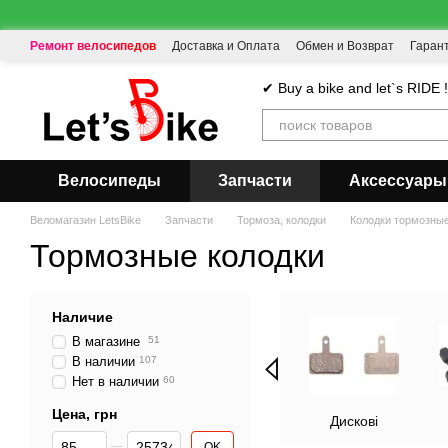
Перейти к основному контенту
Ремонт велосипедов
Доставка и Оплата
Обмен и Возврат
Гаран
✔ Buy a bike and let`s RIDE 
Велосипеды
Запчасти
Аксессуары
Веломагазин LetsBike
Запчасти
Тормоза, колодки
Колодки тормозны
Тормозные колодки
Наличие
В магазине
51
В наличии
107
Нет в наличии
60
Цена, грн
Дискові
От Цена, грн
До Цена, грн
OK