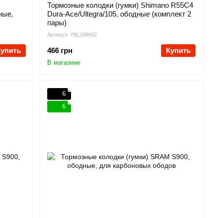
Тормозные колодки (гумки) Shimano R55C4
ные,
Dura-Ace/Ultegra/105, ободные (комплект 2
пары)
Артикул: Y8L298062
Купить
466 грн
Купить
В магазине
6
6