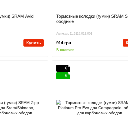
гумки) SRAM Avid
Тормозные колодки (гумки) SRAM S
ободные
Артикул: 11.5118.012.001
Купить
914 грн
В наличии
6
6