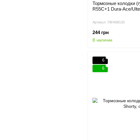
Тормозные колодки (г
R55C+1 Dura-Ace/Ulte
Артикул: Y8FA98130
244 грн
В наличии
6
6