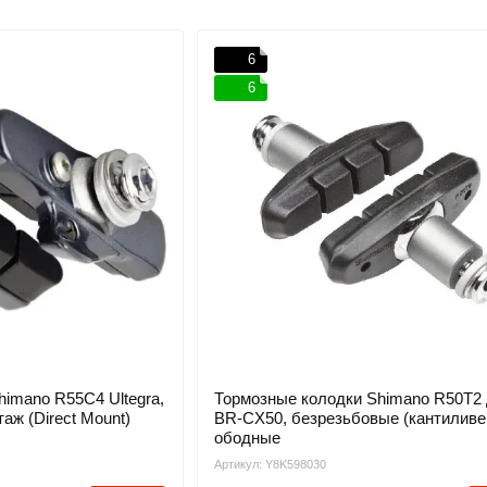
6
6
imano R55C4 Ultegra,
Тормозные колодки Shimano R50T2
аж (Direct Mount)
BR-CX50, безрезьбовые (кантиливе
ободные
Артикул: Y8K598030