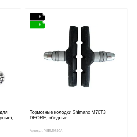
6
6
 для
Тормозные колодки Shimano M70T3
рные),
DEORE, ободные
Артикул: Y8BM9810A