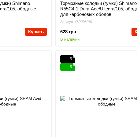
умки) Shimano
Тормозные колодки (гумки) Shimano
gra/105, ободные
R55C4-1 Dura-Ace/Ultegra/105, обод
для карбоновых ободов
Артикул: Y8PP98060
Купить
628 грн
В наличии
6
6