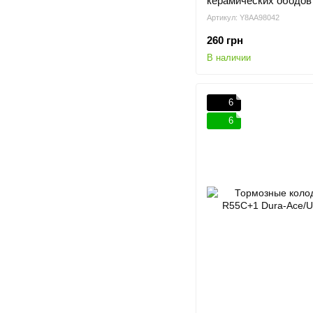
керамических ободов 
Артикул: Y8AA98042
260 грн
В наличии
6
6