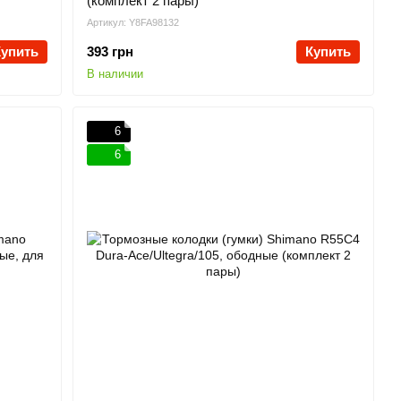
(комплект 2 пары)
Артикул: Y8FA98132
Купить
393 грн
Купить
В наличии
6
6