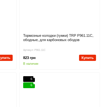
Тормозные колодки (гумки) TRP P961.11C,
ободные, для карбоновых ободов
Артикул: P961.11C
Купить
823 грн
Купить
В наличии
6
6