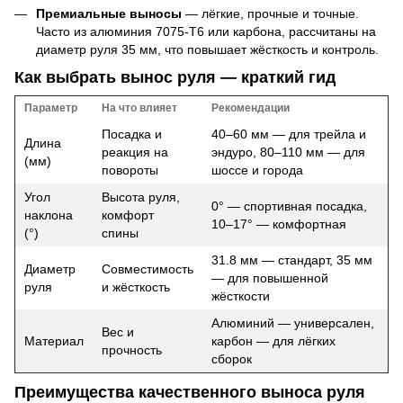
Премиальные выносы
— лёгкие, прочные и точные.
Часто из алюминия 7075-T6 или карбона, рассчитаны на
диаметр руля 35 мм, что повышает жёсткость и контроль.
Как выбрать вынос руля — краткий гид
Параметр
На что влияет
Рекомендации
Посадка и
40–60 мм — для трейла и
Длина
реакция на
эндуро, 80–110 мм — для
(мм)
повороты
шоссе и города
Угол
Высота руля,
0° — спортивная посадка,
наклона
комфорт
10–17° — комфортная
(°)
спины
31.8 мм — стандарт, 35 мм
Диаметр
Совместимость
— для повышенной
руля
и жёсткость
жёсткости
Алюминий — универсален,
Вес и
Материал
карбон — для лёгких
прочность
сборок
Преимущества качественного выноса руля