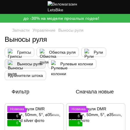
до -30% на модели прошлых годов!
Запчасти
Управление
Выносы руля
Выносы руля
Грипсы
Обмотка руля
Рули
Выносы руля
Рулевые колонки
Удлинители штока
Фильтр
Сначала новые
Новинка
Новинка
6
6
6
6