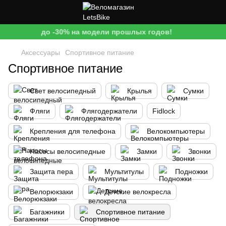
до -30% на модели прошлых годов!
Аксессуары
Спортивное питание
Спортивное питание
Свет велосипедный
Крылья
Сумки
Фляги
Флягодержатели
Fidlock
Крепления для телефона
Велокомпьютеры
Насосы велосипедные
Замки
Звонки
Защита пера
Мультитулы
Подножки
Велорюкзаки
Детские велокресла
Багажники
Спортивное питание