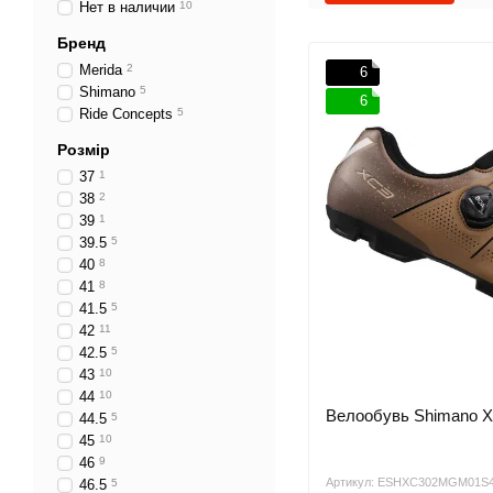
Нет в наличии
10
Бренд
Merida
2
6
Shimano
5
6
Ride Concepts
5
Розмір
37
1
38
2
39
1
39.5
5
40
8
41
8
41.5
5
42
11
42.5
5
43
10
44
10
Велообувь Shimano XC
44.5
5
45
10
46
9
Артикул: ESHXC302MGM01S
46.5
5