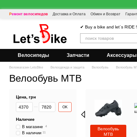
Перейти к основному контенту
Ремонт велосипедов
Доставка и Оплата
Обмен и Возврат
Гаран
✔ Buy a bike and let`s RIDE 
Велосипеды
Запчасти
Аксессуары
Веломагазин LetsBike
Велоодежда и защита
Велообувь
Велообувь M
Велообувь MTB
Цена, грн
От Цена, грн
До Цена, грн
OK
Наличие
В магазине
4
Велообувь
В наличии
11
MTB