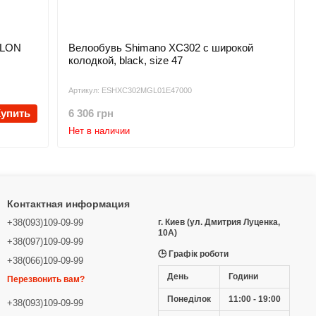
YLON
Велообувь Shimano XC302 с широкой
колодкой, black, size 47
Артикул: ESHXC302MGL01E47000
Купить
6 306 грн
Нет в наличии
Контактная информация
+38(093)109-09-99
г. Киев (ул. Дмитрия Луценка,
10А)
+38(097)109-09-99
🕒 Графік роботи
+38(066)109-09-99
День
Години
Перезвонить вам?
Понеділок
11:00 - 19:00
+38(093)109-09-99