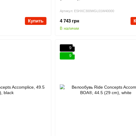
Артикул: ESHXC300WGL01W40000
Купить
4 743 грн
В наличии
9
9