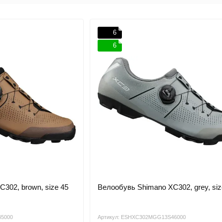
6
6
302, brown, size 45
Велообувь Shimano XC302, grey, siz
45000
Артикул: ESHXC302MGG13S46000