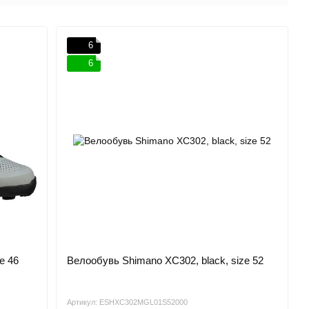
6
6
e 46
Велообувь Shimano XC302, black, size 52
Артикул: ESHXC302MGL01S52000