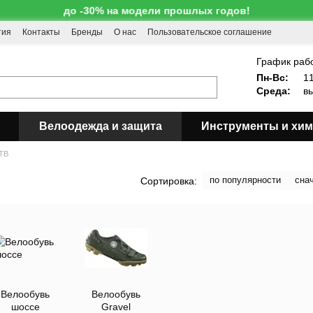
до -30% на модели прошлых годов!
тия
Контакты
Бренды
О нас
Пользовательское соглашение
!
График раб
Пн-Вс:
11
Среда:
вы
Велоодежда и защита
Инструменты и хи
TB
по популярности
сна
Сортировка:
Велообувь
Велообувь
шоссе
Gravel