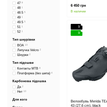
47
9
6 450 грн
48
1
В наличии
48.5
5
49
1
49.5
5
9
51
1
52
1
9
Тип шнурівки
BOA
10
Липучка Velcro
2
Шнурки
2
Тип підошви
Контакты MTB
8
Платформа (без шипа)
4
Карбонова підошва
Да
2
Нет
10
Для кого
Велообувь Merida T
43 (27.6 cm), black