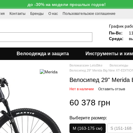
до -30% на модели прошлых годов!
тия
Контакты
Бренды
О нас
Пользовательское соглашение
!
График раб
Пн-Вс:
11
Среда:
вы
Велоодежда и защита
Инструменты и хи
Веломагазин LetsBike
Велосипеды
Велосипед 29" Merida Big Nine XT-EDITION
Велосипед 29" Merida B
Нет в наличии
Оставить отзыв
60 378 грн
Выберите размер:
M (163-175 см)
S (151-168