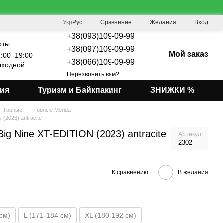
Сравнение
Укр
Рус
Желания
Вход
+38(093)109-09-99
оты:
+38(097)109-09-99
Мой заказ
:00–19:00
+38(066)109-09-99
ходной.
Перезвонить вам?
мия
Туризм и Байкпакинг
ЗНИЖКИ %
Горные
Горные Merida
 (2023) antracite
ig Nine XT-EDITION (2023) antracite
Артикул
2302
К сравнению
В желания
 см)
L (171-184 см)
XL (180-192 см)