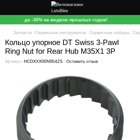
до -30% на модели прошлых годов!
Запчасти
Сервисные инструменты
Сервисные наборы
Сер
Кольцо упорное DT Swiss 3-Pawl
Ring Nut for Rear Hub M35X1 3P
Артикул:
HCDXXX00N9542S
Оставить отзыв