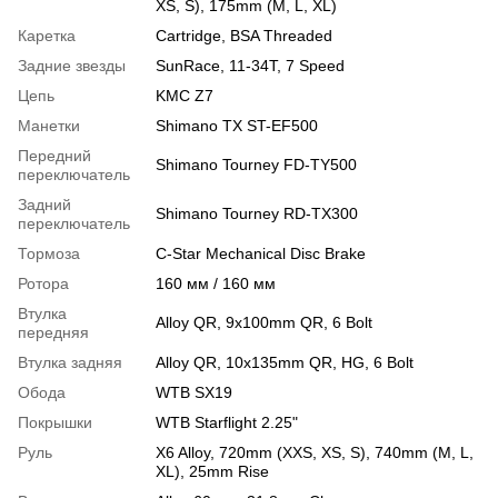
XS, S), 175mm (M, L, XL)
Каретка
Cartridge, BSA Threaded
Задние звезды
SunRace, 11-34T, 7 Speed
Цепь
KMC Z7
Манетки
Shimano TX ST-EF500
Передний
Shimano Tourney FD-TY500
переключатель
Задний
Shimano Tourney RD-TX300
переключатель
Тормоза
C-Star Mechanical Disc Brake
Ротора
160 мм / 160 мм
Втулка
Alloy QR, 9x100mm QR, 6 Bolt
передняя
Втулка задняя
Alloy QR, 10x135mm QR, HG, 6 Bolt
Обода
WTB SX19
Покрышки
WTB Starflight 2.25"
Руль
X6 Alloy, 720mm (XXS, XS, S), 740mm (M, L,
XL), 25mm Rise