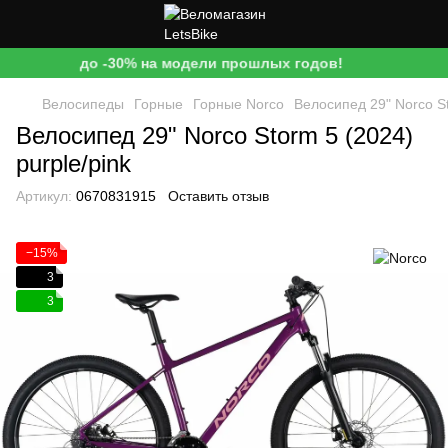
до -30% на модели прошлых годов!
Велосипеды
Горные
Горные Norco
Велосипед 29" Norco St
Велосипед 29" Norco Storm 5 (2024)
purple/pink
Артикул:
0670831915
Оставить отзыв
−15%
3
3