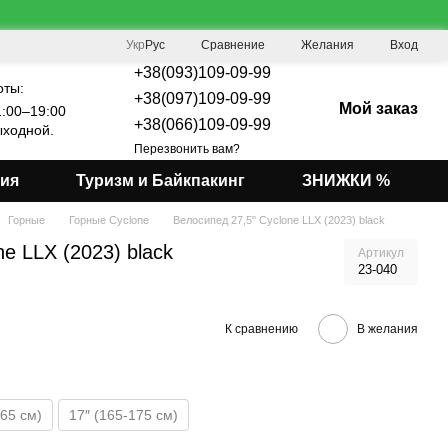
Сравнение
Укр
Рус
Желания
Вход
+38(093)109-09-99
оты:
+38(097)109-09-99
Мой заказ
:00–19:00
+38(066)109-09-99
ходной.
Перезвонить вам?
мия
Туризм и Байкпакинг
ЗНИЖКИ %
Горные
Горные Cyclone
Велосипед 27,5" Cyclone LLX (2023) black
e LLX (2023) black
Артикул
23-040
К сравнению
В желания
165 см)
17″ (165-175 см)