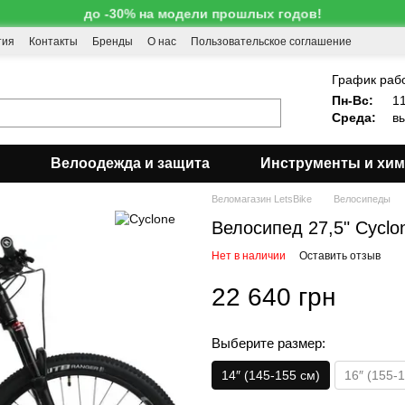
до -30% на модели прошлых годов!
тия
Контакты
Бренды
О нас
Пользовательское соглашение
!
График раб
Пн-Вс:
11
Среда:
вы
Велоодежда и защита
Инструменты и хи
Веломагазин LetsBike
Велосипеды
Велосипед 27,5" Cyclon
Нет в наличии
Оставить отзыв
22 640 грн
Выберите размер:
14″ (145-155 см)
16″ (155-