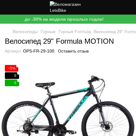
до -30% на модели прошлых годов!
Велосипеды
Горные
Горные Formula
Велосипед 29" Form
Велосипед 29" Formula MOTION
Артикул:
OPS-FR-29-100
Оставить отзыв
−5%
6
6