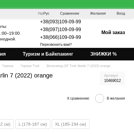
Сравнение
Укр
Рус
Желания
Вход
+38(093)109-09-99
оты:
+38(097)109-09-99
Мой заказ
:00–19:00
+38(066)109-09-99
ходной.
Перезвонить вам?
мия
Туризм и Байкпакинг
ЗНИЖКИ %
Горные
Горные Trek
Велосипед 29" Trek Marlin 7 (2022) orange
lin 7 (2022) orange
Артикул
10469012
К сравнению
В желания
82 см)
L (178-187 см)
XL (185-194 см)