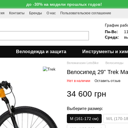
до -30% на модели прошлых годов!
тия
Контакты
Бренды
О нас
Пользовательское соглашение
!
График раб
Пн-Вс:
11
Среда:
вы
Велоодежда и защита
Инструменты и хи
Веломагазин LetsBike
Велосипеды
Велосипед 29" Trek Mar
Нет в наличии
Оставить отзыв
34 600 грн
Выберите размер:
M (161-172 см)
M/L (170-1