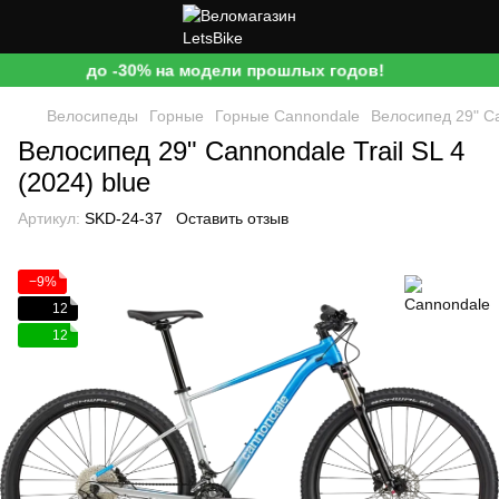
до -30% на модели прошлых годов!
Велосипеды
Горные
Горные Cannondale
Велосипед 29" Ca
Велосипед 29" Cannondale Trail SL 4
(2024) blue
Артикул:
SKD-24-37
Оставить отзыв
−9%
12
12