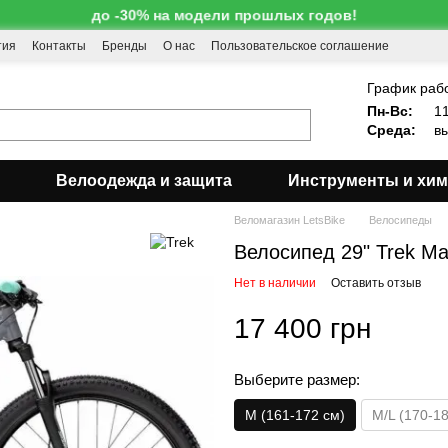
до -30% на модели прошлых годов!
тия
Контакты
Бренды
О нас
Пользовательское соглашение
!
График раб
Пн-Вс:
11
Среда:
вы
Велоодежда и защита
Инструменты и хи
Веломагазин LetsBike
Велосипеды
Велосипед 29" Trek Mar
Нет в наличии
Оставить отзыв
17 400 грн
Выберите размер:
M (161-172 см)
M/L (170-1