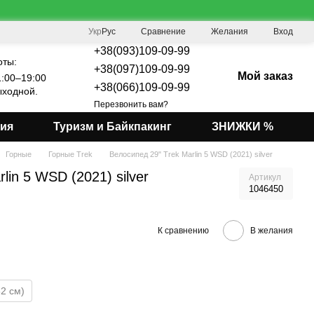
Сравнение
Укр
Рус
Желания
Вход
+38(093)109-09-99
оты:
+38(097)109-09-99
Мой заказ
:00–19:00
+38(066)109-09-99
ходной.
Перезвонить вам?
мия
Туризм и Байкпакинг
ЗНИЖКИ %
Горные
Горные Trek
Велосипед 29" Trek Marlin 5 WSD (2021) silver
lin 5 WSD (2021) silver
Артикул
1046450
К сравнению
В желания
82 см)