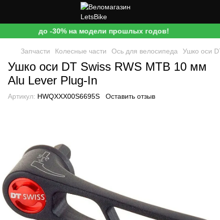
до -30% на модели прошлых годов!
Запчасти
Колесные части
Ось для велосипеда
Ушко оси D
Ушко оси DT Swiss RWS MTB 10 мм
Alu Lever Plug-In
Артикул:
HWQXXX00S6695S
Оставить отзыв