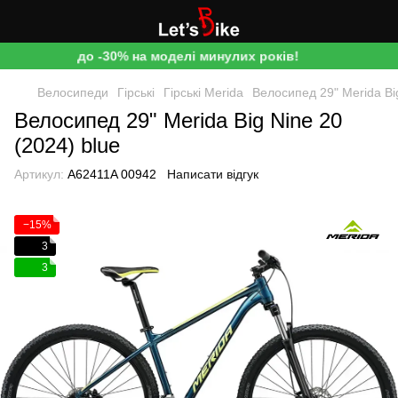
до -30% на моделі минулих років!
Велосипеди
Гірські
Гірські Merida
Велосипед 29" Merida Big
Велосипед 29" Merida Big Nine 20
(2024) blue
Артикул:
A62411A 00942
Написати відгук
−15%
3
3