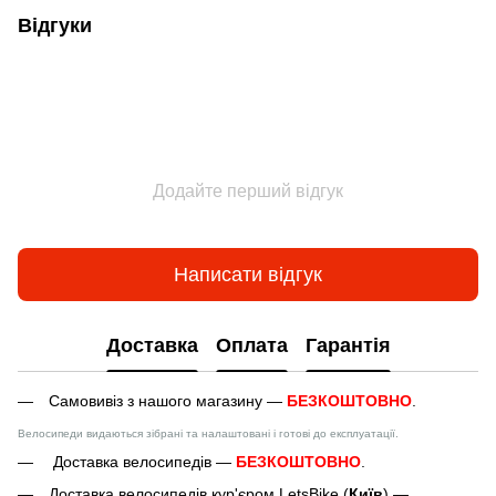
Відгуки
Додайте перший відгук
Написати відгук
Доставка
Оплата
Гарантія
Самовивіз з нашого магазину —
БЕЗКОШТОВНО
.
Велосипеди видаються зібрані та налаштовані і готові до експлуатації.
Доставка велосипедів —
БЕЗКОШТОВНО
.
Доставка велосипедів кур'єром LetsBike (
Київ
) —