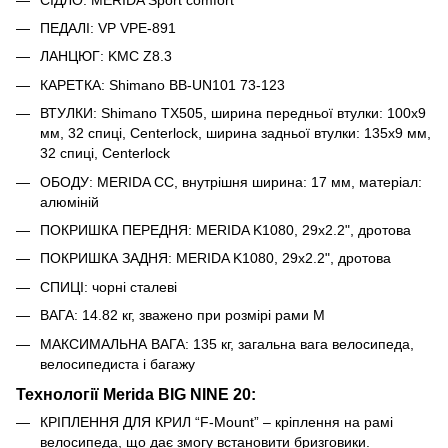
ПЕДАЛІ: VP VPE-891
ЛАНЦЮГ: KMC Z8.3
КАРЕТКА: Shimano BB-UN101 73-123
ВТУЛКИ: Shimano TX505, ширина передньої втулки: 100x9
мм, 32 спиці, Centerlock, ширина задньої втулки: 135x9 мм,
32 спиці, Centerlock
ОБОДУ: MERIDA CC, внутрішня ширина: 17 мм, матеріал:
алюміній
ПОКРИШКА ПЕРЕДНЯ: MERIDA K1080, 29x2.2", дротова
ПОКРИШКА ЗАДНЯ: MERIDA K1080, 29x2.2", дротова
СПИЦІ: чорні сталеві
ВАГА: 14.82 кг, зважено при розмірі рами M
МАКСИМАЛЬНА ВАГА: 135 кг, загальна вага велосипеда,
велосипедиста і багажу
Технології Merida
BIG NINE 20
:
КРІПЛЕННЯ ДЛЯ КРИЛ “F-Mount” – кріплення на рамі
велосипеда, що дає змогу встановити бризговики.