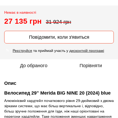
Немає в наявності
27 135 грн
31 924 грн
Повідомити, коли з'явиться
Реєструйся
та приймай участь у
дисконтній програмі
%
До обраного
Порівняти
Опис
Велосипед 29" Merida BIG NINE 20 (2024) blue
Алюмінієвий хардтейл початкового рівня 29-дюймовий з двома
зірками системи, що має більш вертикальне і, відповідно,
більш зручне положення для їзди, ніж наші орієнтовані на
перегони хардтейли. Таке положення зменшує навантаження