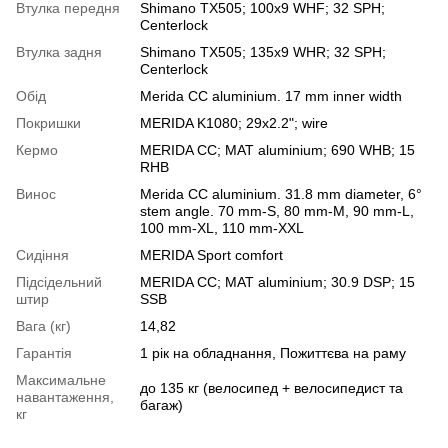
Втулка передня
Shimano TX505; 100x9 WHF; 32 SPH;
Centerlock
Втулка задня
Shimano TX505; 135x9 WHR; 32 SPH;
Centerlock
Обід
Merida CC aluminium. 17 mm inner width
Покришки
MERIDA K1080; 29x2.2"; wire
Кермо
MERIDA CC; MAT aluminium; 690 WHB; 15
RHB
Винос
Merida CC aluminium. 31.8 mm diameter, 6°
stem angle. 70 mm-S, 80 mm-M, 90 mm-L,
100 mm-XL, 110 mm-XXL
Сидіння
MERIDA Sport comfort
Підсідельний
MERIDA CC; MAT aluminium; 30.9 DSP; 15
штир
SSB
Вага (кг)
14,82
Гарантія
1 рік на обладнання, Пожиттєва на раму
Максимальне
до 135 кг (велосипед + велосипедист та
навантаження,
багаж)
кг