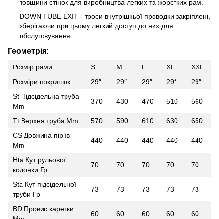
товщини стінок для виробництва легких та жорстких рам.
DOWN TUBE EXIT - троси внутрішньої проводки закріплені,
зберігаючи при цьому легкий доступ до них для
обслуговування.
Геометрія:
Розмір рами
S
M
L
XL
XXL
Розміри покришок
29″
29″
29″
29″
29″
St Підсідельна труба
370
430
470
510
560
Mm
Tt Верхня труба Mm
570
590
610
630
650
CS Довжина пір’їв
440
440
440
440
440
Mm
Hta Кут рульової
70
70
70
70
70
колонки Гр
Sta Кут підсідельної
73
73
73
73
73
труби Гр
BD Провис каретки
60
60
60
60
60
Mm