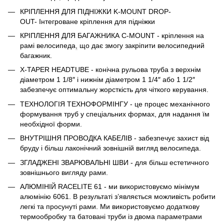
КРІПЛЕННЯ ДЛЯ ПІДНІЖКИ K-MOUNT DROP-
OUT- Інтегроване кріплення для підніжки
КРІПЛЕННЯ ДЛЯ БАГАЖНИКА C-MOUNT - кріплення на
рамі велосипеда
,
що дає змогу закріпити велосипедний
багажник.
X-TAPER HEADTUBE - конічна рульова труба з верхнім
діаметром 1 1/8″ і нижнім діаметром 1 1/4″ або 1 1/2″
забезпечує оптимальну жорсткість для чіткого керування.
ТЕХНОЛОГІЯ ТЕХНОФОРМІНГУ - це процес механічного
формування труб у спеціальних формах, для надання їм
необхідної форми.
ВНУТРІШНЯ ПРОВОДКА КАБЕЛІВ - забезпечує захист від
бруду і більш лаконічний зовнішній вигляд велосипеда.
ЗГЛАДЖЕНІ ЗВАРЮВАЛЬНІ ШВИ - для більш естетичного
зовнішнього вигляду рами.
АЛЮМІНІЙ RACELITE 61 - ми використовуємо мінімум
алюмінію 6061. В результаті з’являється можливість робити
легкі та просунуті рами. Ми використовуємо додаткову
термообробку та батовані труби із двома параметрами