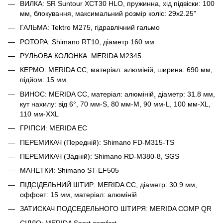
ВИЛКА: SR Suntour XCT30 HLO, пружинна, хід підвіски: 100
мм, блокування, максимальний розмір коліс: 29x2.25"
ГАЛЬМА: Tektro M275, гідравлічний гальмо
РОТОРА: Shimano RT10, діаметр 160 мм
РУЛЬОВА КОЛОНКА: MERIDA M2345
КЕРМО: MERIDA CC, матеріал: алюміній, ширина: 690 мм,
підйом: 15 мм
ВИНОС: MERIDA CC, матеріал: алюміній
,
діаметр: 31.8 мм,
кут нахилу: від 6°, 70 мм-S, 80 мм-M, 90 мм-L, 100 мм-XL,
110 мм-XXL
ГРІПСИ: MERIDA EC
ПЕРЕМИКАЧ (Передній): Shimano FD-M315-TS
ПЕРЕМИКАЧ (Задній): Shimano RD-M380-8, SGS
МАНЕТКИ: Shimano ST-EF505
ПІДСІДЕЛЬНИЙ ШТИР: MERIDA CC, діаметр: 30.9 мм,
оффсет: 15 мм, матеріал: алюміній
ЗАТИСКАЧ ПОДСЕДЕЛЬНОГО ШТИРЯ: MERIDA COMP QR
СІДЛО: MERIDA Sport comfort