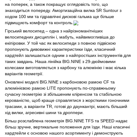
на поперек, а також покращує оглядовість того, що
знаходиться попереду. Амортизаційна вилка SR Suntour з
ходом 100 мм та гідравлічні дискові гальма ще більше
підвищують комфорт та контроль.
Гірський велосипед – одна з найрізноманітніших
велосипедних дисциплін і, мабуть, найвимогливіша до
екіпіровки. У той час як велосипеди з повною підвіскою
пропонують дивовижні характеристики їзди, класичний
хардтейл залишається одним з найпростіших інструментів для
таких завдань. Наша лінійка BIG.NINE з 29-дюймовими
колесами виготовляється з карбону та алюмінію і має кілька
варіантів геометрії.
Оновлені моделі BIG.NINE з карбоновою рамою CF та
алюмінієвою рамою LITE пропонують по-справжньому
сучасну геометрію зі збільшеним кліренсом та стабільною
керованістю, щоб краще справлятися з жорсткими гоночними
трасами, а варіанти TR, готові до даункантрі, мають більший
хід вилки, агресивні шини та дроппери.
Більш розслаблена геометрія BIG.NINE TFS та SPEED надає
більш зручне, вертикальне положення для їзди. Наші класичні
хардтейли є основою нашого асортименту і демонструють