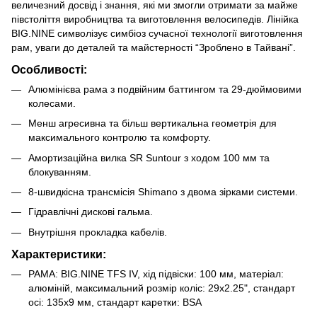
величезний досвід і знання, які ми змогли отримати за майже
півстоліття виробництва та виготовлення велосипедів. Лінійка
BIG.NINE символізує симбіоз сучасної технології виготовлення
рам, уваги до деталей та майстерності “Зроблено в Тайвані”.
Особливості:
Алюмінієва рама з подвійним баттингом та 29-дюймовими
колесами.
Менш агресивна та більш вертикальна геометрія для
максимального контролю та комфорту.
Амортизаційна вилка SR Suntour з ходом 100 мм та
блокуванням.
8-швидкісна трансмісія Shimano з двома зірками системи.
Гідравлічні дискові гальма.
Внутрішня прокладка кабелів.
Характеристики:
РАМА: BIG.NINE TFS IV, хід підвіски: 100 мм, матеріал:
алюміній, максимальний розмір коліс: 29x2.25", стандарт
осі: 135x9 мм, стандарт каретки: BSA