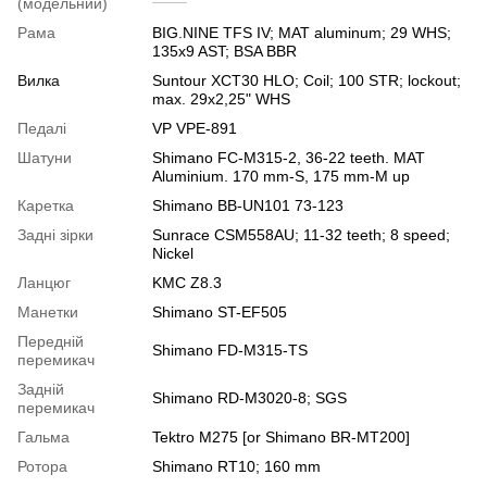
(модельний)
Рама
BIG.NINE TFS IV; MAT aluminum; 29 WHS;
135x9 AST; BSA BBR
Вилка
Suntour XCT30 HLO; Coil; 100 STR; lockout;
max. 29x2,25" WHS
Педалі
VP VPE-891
Шатуни
Shimano FC-M315-2, 36-22 teeth. MAT
Aluminium. 170 mm-S, 175 mm-M up
Каретка
Shimano BB-UN101 73-123
Задні зірки
Sunrace CSM558AU; 11-32 teeth; 8 speed;
Nickel
Ланцюг
KMC Z8.3
Манетки
Shimano ST-EF505
Передній
Shimano FD-M315-TS
перемикач
Задній
Shimano RD-M3020-8; SGS
перемикач
Гальма
Tektro M275 [or Shimano BR-MT200]
Ротора
Shimano RT10; 160 mm