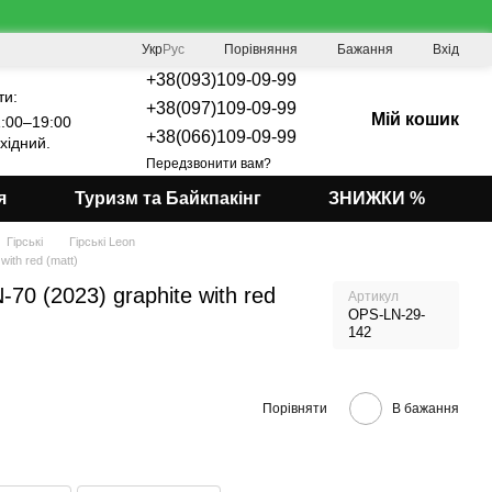
Порівняння
Укр
Рус
Бажання
Вхід
+38(093)109-09-99
ти:
+38(097)109-09-99
Мій кошик
:00–19:00
+38(066)109-09-99
хідний.
Передзвонити вам?
я
Туризм та Байкпакінг
ЗНИЖКИ %
Гірські
Гірські Leon
ith red (matt)
70 (2023) graphite with red
Артикул
OPS-LN-29-
142
Порівняти
В бажання