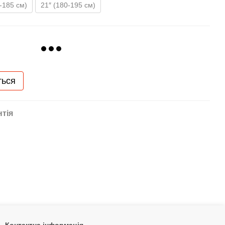
-185 см)
21″ (180-195 см)
ться
нтія