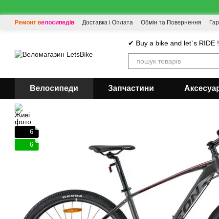
Перейти до основного контенту
Ремонт велосипедів
Доставка і Оплата
Обмін та Повернення
Гар
✔ Buy a bike and let`s RIDE 
Велосипеди
Запчастини
Аксесуа
6
6