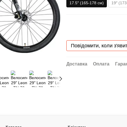
17.5″ (165-178 см)
19″ (173
Повідомити, коли з'яви
Доставка
Оплата
Гара