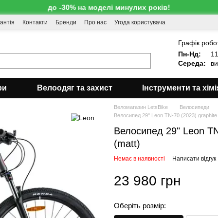
до -30% на моделі минулих років!
антія
Контакти
Бренди
Про нас
Угода користувача
!
Графік робо
Пн-Нд:
11
Середа:
ви
ри
Велоодяг та захист
Інструменти та хімі
Веломагазин LetsBike
Велосипеди
Велосипед 29" Leon TN-70 (2023) graphite w
Велосипед 29" Leon TN-
(matt)
Немає в наявності
Написати відгук
23 980 грн
Оберіть розмір: