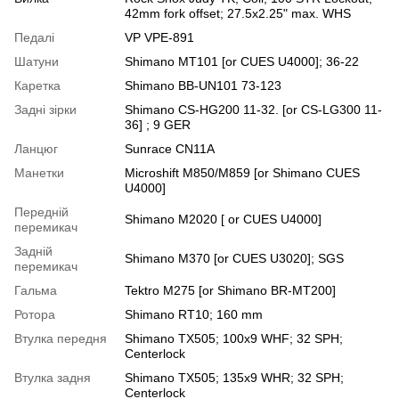
42mm fork offset; 27.5x2.25" max. WHS
Педалі
VP VPE-891
Шатуни
Shimano MT101 [or CUES U4000]; 36-22
Каретка
Shimano BB-UN101 73-123
Задні зірки
Shimano CS-HG200 11-32. [or CS-LG300 11-
36] ; 9 GER
Ланцюг
Sunrace CN11A
Манетки
Microshift M850/M859 [or Shimano CUES
U4000]
Передній
Shimano M2020 [ or CUES U4000]
перемикач
Задній
Shimano M370 [or CUES U3020]; SGS
перемикач
Гальма
Tektro M275 [or Shimano BR-MT200]
Ротора
Shimano RT10; 160 mm
Втулка передня
Shimano TX505; 100x9 WHF; 32 SPH;
Centerlock
Втулка задня
Shimano TX505; 135x9 WHR; 32 SPH;
Centerlock