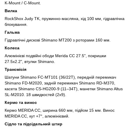
K-Mount / C-Mount.
Вилка
RockShox Judy TK, пружинно-масляна, хід 100 мм, гідравлічна
блокування.
Гальма
Гідравлічні дискові Shimano MT200 з роторами 160 мм.
Колеса
Алюмінієві подвійні ободи Merida CC 27.5", покришки
27.5x2.2", втулки Shimano.
Трансмісія
Шатуни Shimano FC-MT101 (36/22T), передній перемикач
Shimano FD-M2020, задній перемикач Shimano RD-M370,
касета Shimano CS-HG200-9 (11–34T), манетки Shimano Altus
SL-M2010. 18 швидкостей (2x9).
Кермо та винос
Кермо MERIDA CC, ширина 660 мм, підйом 15 мм. Винос
MERIDA CC, кут +7°, алюмінієвий.
Сідло та підсідельний штир