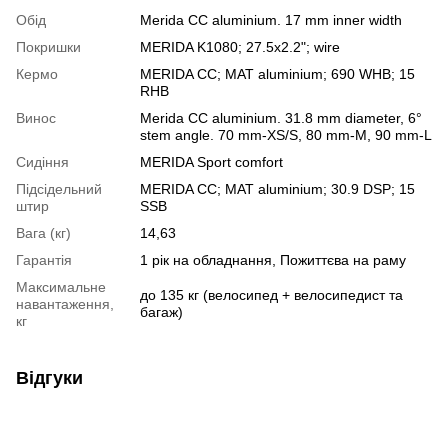
Обід
Merida CC aluminium. 17 mm inner width
Покришки
MERIDA K1080; 27.5x2.2"; wire
Кермо
MERIDA CC; MAT aluminium; 690 WHB; 15
RHB
Винос
Merida CC aluminium. 31.8 mm diameter, 6°
stem angle. 70 mm-XS/S, 80 mm-M, 90 mm-L
Сидіння
MERIDA Sport comfort
Підсідельний
MERIDA CC; MAT aluminium; 30.9 DSP; 15
штир
SSB
Вага (кг)
14,63
Гарантія
1 рік на обладнання, Пожиттєва на раму
Максимальне
до 135 кг (велосипед + велосипедист та
навантаження,
багаж)
кг
Відгуки