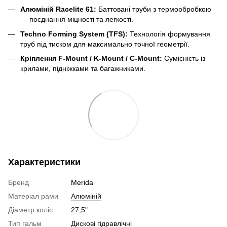
Алюміній Racelite 61:
Баттовані труби з термообробкою
— поєднання міцності та легкості.
Techno Forming System (TFS):
Технологія формування
труб під тиском для максимально точної геометрії
.
Кріплення F-Mount / K-Mount / C-Mount:
Сумісність із
крилами, підніжками та багажниками.
Характеристики
Бренд
Merida
Матеріал рами
Алюміній
Діаметр коліс
27,5"
Тип гальм
Дискові гідравлічні