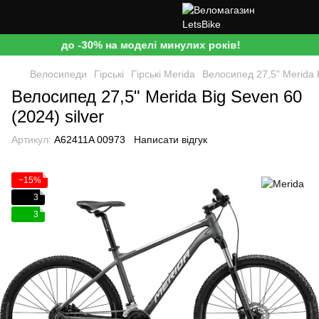
до -30% на моделі минулих років!
Велосипеди
Гірські
Гірські Merida
Велосипед 27,5" Merida B
Велосипед 27,5" Merida Big Seven 60
(2024) silver
Артикул:
A62411A 00973
Написати відгук
−15%
3
3