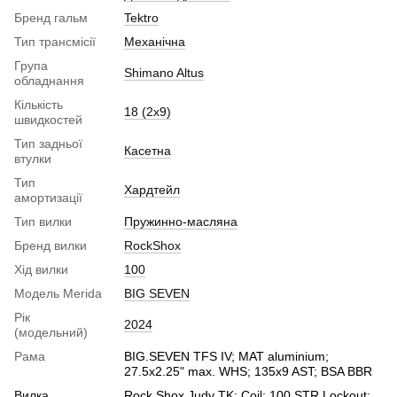
Бренд гальм
Tektro
Тип трансмісії
Механічна
Група
Shimano Altus
обладнання
Кількість
18 (2x9)
швидкостей
Тип задньої
Касетна
втулки
Тип
Хардтейл
амортизації
Тип вилки
Пружинно-масляна
Бренд вилки
RockShox
Хід вилки
100
Модель Merida
BIG SEVEN
Рік
2024
(модельний)
Рама
BIG.SEVEN TFS IV; MAT aluminium;
27.5x2.25" max. WHS; 135x9 AST; BSA BBR
Вилка
Rock Shox Judy TK; Coil; 100 STR Lockout;