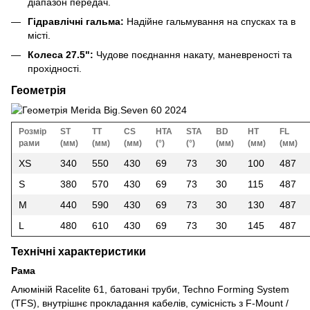
діапазон передач.
Гідравлічні гальма:
Надійне гальмування на спусках та в
місті.
Колеса 27.5":
Чудове поєднання накату, маневреності та
прохідності.
Геометрія
Розмір
ST
TT
CS
HTA
STA
BD
HT
FL
рами
(мм)
(мм)
(мм)
(°)
(°)
(мм)
(мм)
(мм)
XS
340
550
430
69
73
30
100
487
S
380
570
430
69
73
30
115
487
M
440
590
430
69
73
30
130
487
L
480
610
430
69
73
30
145
487
Технічні характеристики
Рама
Алюміній Racelite 61, батовані труби, Techno Forming System
(TFS), внутрішнє прокладання кабелів, сумісність з F-Mount /