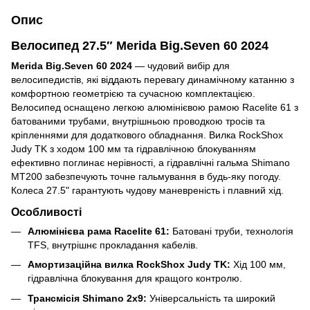
Опис
Велосипед 27.5″ Merida Big.Seven 60 2024
Merida Big.Seven 60 2024
— чудовий вибір для
велосипедистів, які віддають перевагу динамічному катанню з
комфортною геометрією та сучасною комплектацією.
Велосипед оснащено легкою алюмінієвою рамою Racelite 61 з
батованими трубами, внутрішньою проводкою тросів та
кріпленнями для додаткового обладнання. Вилка RockShox
Judy TK з ходом 100 мм та гідравлічною блокуванням
ефективно поглинає нерівності, а гідравлічні гальма Shimano
MT200 забезпечують точне гальмування в будь-яку погоду.
Колеса 27.5" гарантують чудову маневреність і плавний хід.
Особливості
Алюмінієва рама Racelite 61:
Батовані труби, технологія
TFS, внутрішнє прокладання кабелів.
Амортизаційна вилка RockShox Judy TK:
Хід 100 мм
,
гідравлічна блокування для кращого контролю.
Трансмісія Shimano 2x9:
Універсальність та широкий