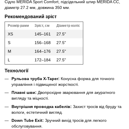
Сідло MERIDA Sport Comfort, підсідельний штир MERIDA CC,
діаметр 27.2 мм, довжина 350 мм.
Рекомендований зріст
Розмір рами
Зріст, см
Діаметр коліс
XS
145–161
27.5"
S
156–168
27.5"
M
164–176
27.5"
L
172–184
27.5"
Технології
Рульова труба X-Taper:
Конусна форма для точного
управління і підвищеної жорсткості.
Плавні шви:
Двопрохідне зварювання для акуратного
вигляду та міцності.
Внутрішня проводка кабелів:
Захист тросів від бруду та
вологи, естетичний вигляд.
Down Tube Exit:
Зручний вихід тросів для легкого
обслуговування.