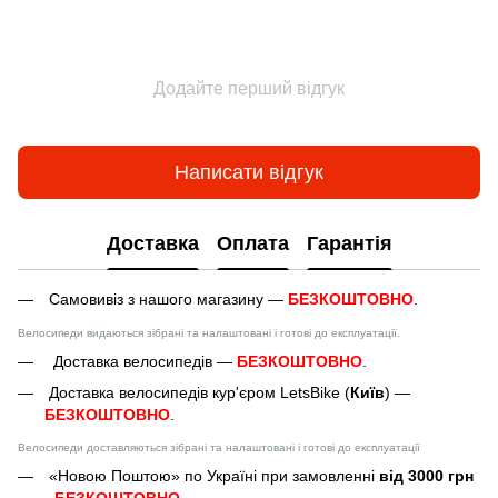
Додайте перший відгук
Написати відгук
Доставка
Оплата
Гарантія
Самовивіз з нашого магазину —
БЕЗКОШТОВНО
.
Велосипеди видаються зібрані та налаштовані і готові до експлуатації.
Доставка велосипедів —
БЕЗКОШТОВНО
.
Доставка велосипедів кур'єром LetsBike (
Київ
) —
БЕЗКОШТОВНО
.
Велосипеди доставляються зібрані та налаштовані і готові до експлуатації
«Новою Поштою» по Україні при замовленні
від 3000 грн