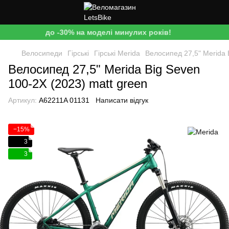
до -30% на моделі минулих років!
Велосипеди
Гірські
Гірські Merida
Велосипед 27,5" Merida 
Велосипед 27,5" Merida Big Seven
100-2X (2023) matt green
Артикул:
A62211A 01131
Написати відгук
−15%
3
3