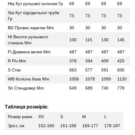
Hta Кут рульової колонки Гр
69
69
69
69
Sta Кут підсідельної труби
73
73
73
73
Гр
BD Провис каретки Mm
30
30
30
30
Ht Висота рульового
100
115
130
145
стакана Mm
Fl Довжина вилки Mm
487
487
487
487
R Річ Mm
378
394
409
425
S Стак
563
577
591
605
WB Колісна база Mm
1056
1078
1099
1120
Sh Стендовер Mm
649
689
740
778
Таблиця розмірів:
Розмір рами
XS
S
M
L
Зріст, см
152-160
161-168
169-177
178-187