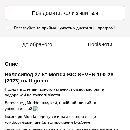
Повідомити, коли з'явиться
Реєструйся
та приймай участь у
дисконтній програмі
%
До обраного
Порівняти
Опис
Велосипед 27,5" Merida BIG SEVEN 100-2X
(2023) matt green
Підійдуть для звичайного катання, поїздок містом та
подорожей на тривалі відстані.
Велосипед Merida швидкий, надійний, легкий та
універсальний.
Інженери Merida підготували нам сюрприз – ще
комфортніший, ще більш прохідний Big.Seven.
Оснащений вилкою з ходом 100 мм і повітряною пружиною,