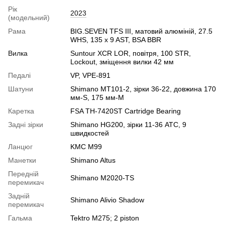
Рік
2023
(модельний)
Рама
BIG.SEVEN TFS III, матовий алюміній, 27.5
WHS, 135 x 9 AST, BSA BBR
Вилка
Suntour XCR LOR, повітря, 100 STR,
Lockout, зміщення вилки 42 мм
Педалі
VP, VPE-891
Шатуни
Shimano MT101-2, зірки 36-22, довжина 170
мм-S, 175 мм-M
Каретка
FSA TH-7420ST Cartridge Bearing
Задні зірки
Shimano HG200, зірки 11-36 ATC, 9
швидкостей
Ланцюг
KMC M99
Манетки
Shimano Altus
Передній
Shimano M2020-TS
перемикач
Задній
Shimano Alivio Shadow
перемикач
Гальма
Tektro M275; 2 piston