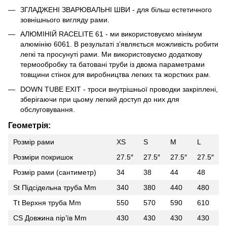
ЗГЛАДЖЕНІ ЗВАРЮВАЛЬНІ ШВИ - для більш естетичного
зовнішнього вигляду рами.
АЛЮМІНІЙ RACELITE 61 - ми використовуємо мінімум
алюмінію 6061. В результаті з’являється можливість робити
легкі та просунуті рами. Ми використовуємо додаткову
термообробку та батовані труби із двома параметрами
товщини стінок для виробництва легких та жорстких рам.
DOWN TUBE EXIT - троси внутрішньої проводки закріплені,
зберігаючи при цьому легкий доступ до них для
обслуговування.
Геометрія:
Розмір рами
XS
S
M
L
Розміри покришок
27.5″
27.5″
27.5″
27.5″
Розмір рами (сантиметр)
34
38
44
48
St Підсідельна труба Mm
340
380
440
480
Tt Верхня труба Mm
550
570
590
610
CS Довжина пір’їв Mm
430
430
430
430