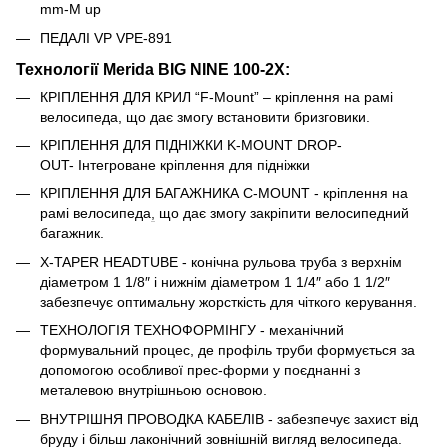
mm-M up
ПЕДАЛІ VP VPE-891
Технології Merida BIG NINE 100-2X
:
КРІПЛЕННЯ ДЛЯ КРИЛ “F-Mount” – кріплення на рамі
велосипеда, що дає змогу встановити бризговики.
КРІПЛЕННЯ ДЛЯ ПІДНІЖКИ K-MOUNT DROP-
OUT- Інтегроване кріплення для підніжки
КРІПЛЕННЯ ДЛЯ БАГАЖНИКА C-MOUNT - кріплення на
рамі велосипеда
,
що дає змогу закріпити велосипедний
багажник.
X-TAPER HEADTUBE - конічна рульова труба з верхнім
діаметром 1 1/8″ і нижнім діаметром 1 1/4″ або 1 1/2″
забезпечує оптимальну жорсткість для чіткого керування.
ТЕХНОЛОГІЯ ТЕХНОФОРМІНГУ - механічний
формувальний процес, де профіль труби формується за
допомогою особливої прес-форми у поєднанні з
металевою внутрішньою основою.
ВНУТРІШНЯ ПРОВОДКА КАБЕЛІВ - забезпечує захист від
бруду і більш лаконічний зовнішній вигляд велосипеда.