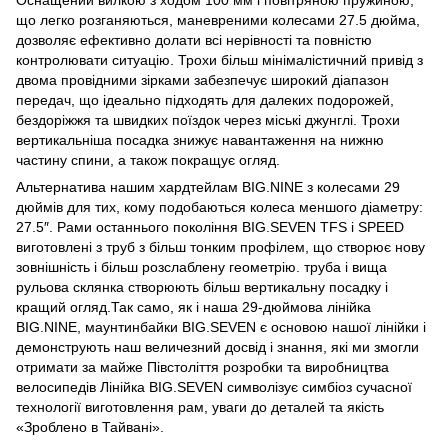
що легко розганяються, маневреними колесами 27.5 дюйма,
дозволяє ефективно долати всі нерівності та повністю
контролювати ситуацію. Трохи більш мінімалістичний привід з
двома провідними зірками забезпечує широкий діапазон
передач, що ідеально підходять для далеких подорожей,
бездоріжжя та швидких поїздок через міські джунглі. Трохи
вертикальніша посадка знижує навантаження на нижню
частину спини, а також покращує огляд.
Альтернатива нашим хардтейлам BIG.NINE з колесами 29
дюймів для тих, кому подобаються колеса меншого діаметру:
27.5″. Рами останнього покоління BIG.SEVEN TFS і SPEED
виготовлені з труб з більш тонким профілем, що створює нову
зовнішність і більш розслаблену геометрію. труба і вища
рульова склянка створюють більш вертикальну посадку і
кращий огляд.Так само, як і наша 29-дюймова лінійка
BIG.NINE, маунтинбайки BIG.SEVEN є основою нашої лінійки і
демонструють наш величезний досвід і знання, які ми змогли
отримати за майже Півстоліття розробки та виробництва
велосипедів Лінійка BIG.SEVEN символізує симбіоз сучасної
технології виготовлення рам, уваги до деталей та якість
«Зроблено в Тайвані».