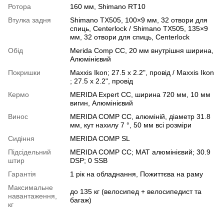
Ротора
160 мм, Shimano RT10
Втулка задня
Shimano TX505, 100×9 мм, 32 отвори для
спиць, Centerlock / Shimano TX505, 135×9
мм, 32 отвори для спиць, Centerlock
Обід
Merida Comp CC, 20 мм внутрішня ширина,
Алюмінієвий
Покришки
Maxxis Ikon; 27.5 x 2.2", провід / Maxxis Ikon
; 27.5 x 2.2", провід
Кермо
MERIDA Expert CC, ширина 720 мм, 10 мм
вигин, Алюмінієвий
Винос
MERIDA COMP CC, алюміній, діаметр 31.8
мм, кут нахилу 7 °, 50 мм всі розміри
Сидіння
MERIDA COMP SL
Підсідельний
MERIDA COMP CC; MAT алюмінієвий; 30.9
штир
DSP; 0 SSB
Гарантія
1 рік на обладнання, Пожиттєва на раму
Максимальне
до 135 кг (велосипед + велосипедист та
навантаження,
багаж)
кг