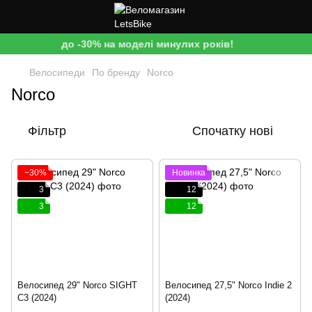
до -30% на моделі минулих років!
Велосипеди
По бренду
Norco
Norco
Фільтр
Спочатку нові
−30%
Новинка
3
12
3
12
Велосипед 29" Norco SIGHT
Велосипед 27,5" Norco Indie 2
C3 (2024)
(2024)