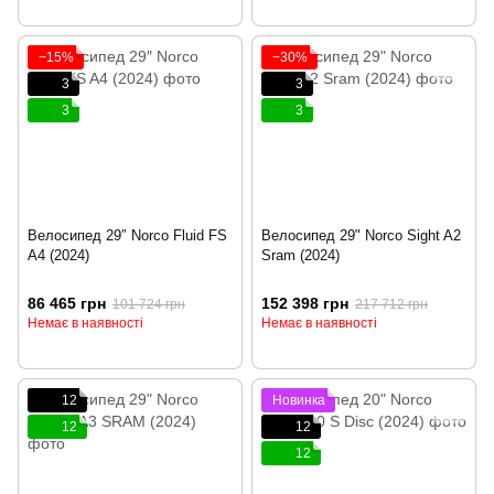
−15%
−30%
3
3
3
3
Велосипед 29″ Norco Fluid FS
Велосипед 29" Norco Sight A2
A4 (2024)
Sram (2024)
86 465 грн
152 398 грн
101 724 грн
217 712 грн
Немає в наявності
Немає в наявності
12
Новинка
12
12
12