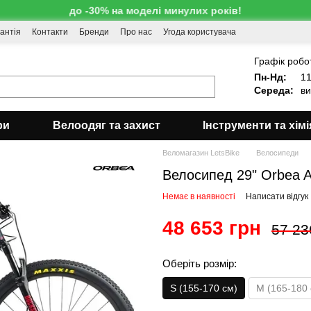
до -30% на моделі минулих років!
антія
Контакти
Бренди
Про нас
Угода користувача
!
Графік робо
Пн-Нд:
11
Середа:
ви
ри
Велоодяг та захист
Інструменти та хімі
Веломагазин LetsBike
Велосипеди
Велосипед 29" Orbea A
Немає в наявності
Написати відгук
48 653 грн
57 23
Оберіть розмір:
S (155-170 см)
M (165-180 