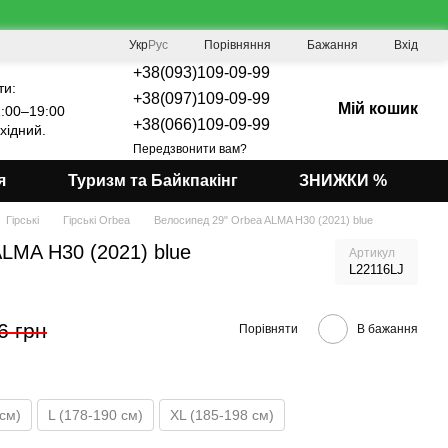
Порівняння
Укр
Рус
Бажання
Вхід
+38(093)109-09-99
ти:
+38(097)109-09-99
Мій кошик
:00–19:00
+38(066)109-09-99
хідний.
Передзвонити вам?
я
Туризм та Байкпакінг
ЗНИЖКИ %
Гірські
Гірські Orbea
Велосипед 29" Orbea ALMA H30 (2021) blue
LMA H30 (2021) blue
Артикул
L22116LJ
6 грн
Порівняти
В бажання
см)
L (178-190 см)
XL (185-198 см)