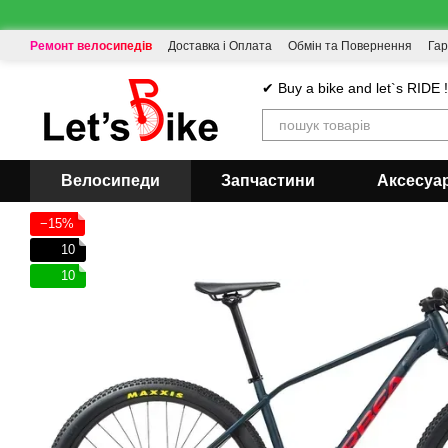
Перейти до основного контенту
Ремонт велосипедів
Доставка і Оплата
Обмін та Повернення
Гар
✔ Buy a bike and let`s RIDE 
Велосипеди
Запчастини
Аксесуа
−15%
10
10