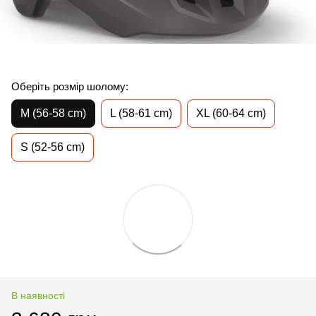
Оберіть розмір шолому:
M (56-58 cm)
L (58-61 cm)
XL (60-64 cm)
S (52-56 cm)
В наявності