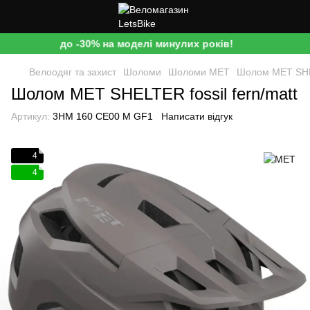
до -30% на моделі минулих років!
Велоодяг та захист
Шоломи
Шоломи MET
Шолом MET SHEL
Шолом MET SHELTER fossil fern/matt
Артикул:
3HM 160 CE00 M GF1
Написати відгук
4
4