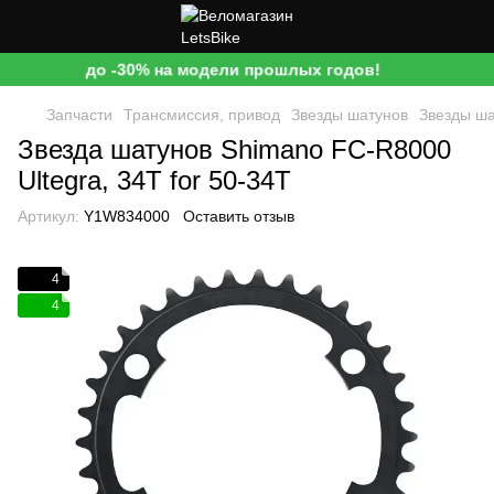
до -30% на модели прошлых годов!
Запчасти
Трансмиссия, привод
Звезды шатунов
Звезды ша
Звезда шатунов Shimano FC-R8000
Ultegra, 34T for 50-34T
Артикул:
Y1W834000
Оставить отзыв
4
4