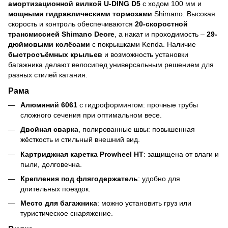
амортизационной вилкой U-DING D5
с ходом 100 мм и
мощными гидравлическими тормозами
Shimano. Высокая
скорость и контроль обеспечиваются
20-скоростной
трансмиссией Shimano Deore
, а накат и проходимость –
29-
дюймовыми колёсами
с покрышками Kenda. Наличие
быстросъёмных крыльев
и возможность установки
багажника делают велосипед универсальным решением для
разных стилей катания.
Рама
Алюминий 6061
с гидроформингом: прочные трубы
сложного сечения при оптимальном весе.
Двойная сварка
, полированные швы: повышенная
жёсткость и стильный внешний вид.
Картриджная каретка Prowheel HT
: защищена от влаги и
пыли, долговечна.
Крепления под флягодержатель
: удобно для
длительных поездок.
Место для багажника
: можно установить груз или
туристическое снаряжение.