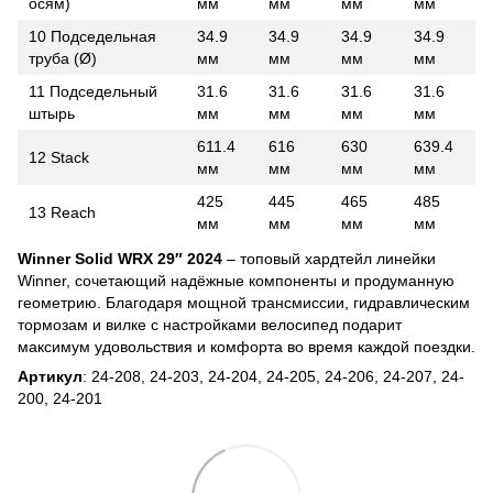
осям)
мм
мм
мм
мм
10 Подседельная
34.9
34.9
34.9
34.9
труба (Ø)
мм
мм
мм
мм
11 Подседельный
31.6
31.6
31.6
31.6
штырь
мм
мм
мм
мм
611.4
616
630
639.4
12 Stack
мм
мм
мм
мм
425
445
465
485
13 Reach
мм
мм
мм
мм
Winner Solid WRX 29″ 2024
– топовый хардтейл линейки
Winner, сочетающий надёжные компоненты и продуманную
геометрию. Благодаря мощной трансмиссии, гидравлическим
тормозам и вилке с настройками велосипед подарит
максимум удовольствия и комфорта во время каждой поездки.
Артикул
: 24-208, 24-203, 24-204, 24-205, 24-206, 24-207, 24-
200, 24-201