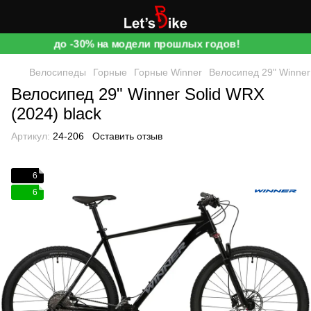
до -30% на модели прошлых годов!
Велосипеды
Горные
Горные Winner
Велосипед 29" Winner 
Велосипед 29" Winner Solid WRX
(2024) black
Артикул:
24-206
Оставить отзыв
6
6