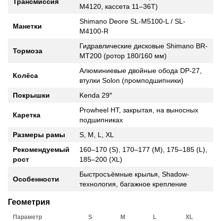
Трансмиссия
M4120, кассета 11–36T)
Shimano Deore SL-M5100-L / SL-
Манетки
M4100-R
Гидравлические дисковые Shimano BR-
Тормоза
MT200 (ротор 180/160 мм)
Алюминиевые двойные обода DP-27,
Колёса
втулки Solon (промподшипники)
Покрышки
Kenda 29″
Prowheel HT, закрытая, на выносных
Каретка
подшипниках
Размеры рамы
S, M, L, XL
Рекомендуемый
160–170 (S), 170–177 (M), 175–185 (L),
рост
185–200 (XL)
Быстросъёмные крылья, Shadow-
Особенности
технология, багажное крепление
Геометрия
Параметр
S
M
L
XL