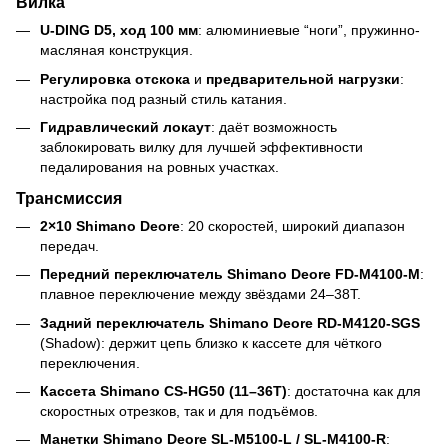
Вилка
U-DING D5, ход 100 мм
: алюминиевые “ноги”, пружинно-
масляная конструкция.
Регулировка отскока
и
предварительной нагрузки
:
настройка под разный стиль катания.
Гидравлический локаут
: даёт возможность
заблокировать вилку для лучшей эффективности
педалирования на ровных участках.
Трансмиссия
2×10 Shimano Deore
: 20 скоростей, широкий диапазон
передач.
Передний переключатель Shimano Deore FD-M4100-M
:
плавное переключение между звёздами 24–38T.
Задний переключатель Shimano Deore RD-M4120-SGS
(Shadow): держит цепь близко к кассете для чёткого
переключения.
Кассета Shimano CS-HG50 (11–36T)
: достаточна как для
скоростных отрезков, так и для подъёмов.
Манетки Shimano Deore SL-M5100-L / SL-M4100-R
: