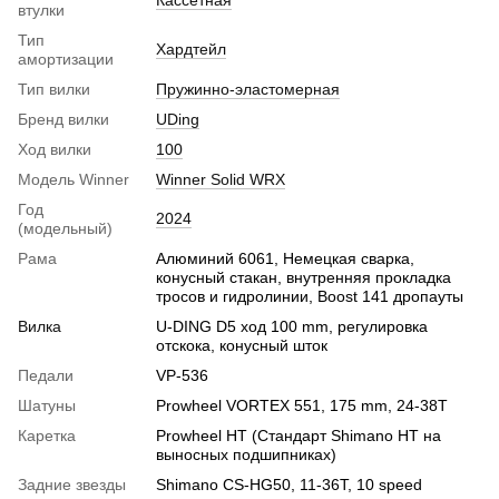
втулки
Тип
Хардтейл
амортизации
Тип вилки
Пружинно-эластомерная
Бренд вилки
UDing
Ход вилки
100
Модель Winner
Winner Solid WRX
Год
2024
(модельный)
Рама
Алюминий 6061, Немецкая сварка,
конусный стакан, внутренняя прокладка
тросов и гидролинии, Boost 141 дропауты
Вилка
U-DING D5 ход 100 mm, регулировка
отскока, конусный шток
Педали
VP-536
Шатуны
Prowheel VORTEX 551, 175 mm, 24-38T
Каретка
Prowheel HT (Стандарт Shimano HT на
выносных подшипниках)
Задние звезды
Shimano CS-HG50, 11-36T, 10 speed