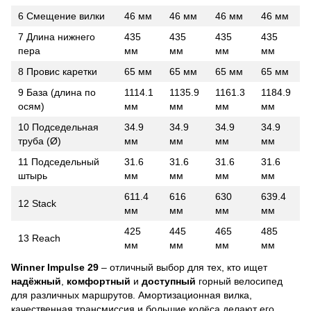
6 Смещение вилки
46 мм
46 мм
46 мм
46 мм
7 Длина нижнего
435
435
435
435
пера
мм
мм
мм
мм
8 Провис каретки
65 мм
65 мм
65 мм
65 мм
9 База (длина по
1114.1
1135.9
1161.3
1184.9
осям)
мм
мм
мм
мм
10 Подседельная
34.9
34.9
34.9
34.9
труба (Ø)
мм
мм
мм
мм
11 Подседельный
31.6
31.6
31.6
31.6
штырь
мм
мм
мм
мм
611.4
616
630
639.4
12 Stack
мм
мм
мм
мм
425
445
465
485
13 Reach
мм
мм
мм
мм
Winner Impulse 29
– отличный выбор для тех, кто ищет
надёжный
,
комфортный
и
доступный
горный велосипед
для различных маршрутов. Амортизационная вилка,
качественная трансмиссия и большие колёса делают его