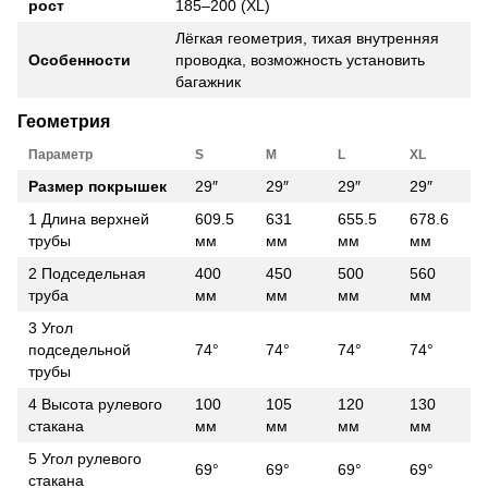
рост
185–200 (XL)
Лёгкая геометрия, тихая внутренняя
Особенности
проводка, возможность установить
багажник
Геометрия
Параметр
S
M
L
XL
Размер покрышек
29″
29″
29″
29″
1 Длина верхней
609.5
631
655.5
678.6
трубы
мм
мм
мм
мм
2 Подседельная
400
450
500
560
труба
мм
мм
мм
мм
3 Угол
подседельной
74°
74°
74°
74°
трубы
4 Высота рулевого
100
105
120
130
стакана
мм
мм
мм
мм
5 Угол рулевого
69°
69°
69°
69°
стакана