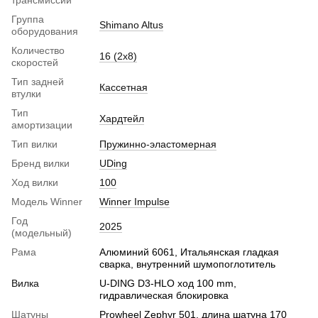
Группа
Shimano Altus
оборудования
Количество
16 (2х8)
скоростей
Тип задней
Кассетная
втулки
Тип
Хардтейл
амортизации
Тип вилки
Пружинно-эластомерная
Бренд вилки
UDing
Ход вилки
100
Модель Winner
Winner Impulse
Год
2025
(модельный)
Рама
Алюминий 6061, Итальянская гладкая
сварка, внутренний шумопоглотитель
Вилка
U-DING D3-HLO ход 100 mm,
гидравлическая блокировка
Шатуны
Prowheel Zephyr 501, длина шатуна 170