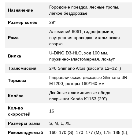
Городские поездки, лесные тропы,
Назначение
лёгкое бездорожье
Размер колёс
29″
Алюминий 6061, гидроформинг,
Рама
внутренняя проводка, итальянская
сварка
U-DING D3-HLO, ход 100 мм,
Вилка
пружинно-эластомерная, локаут
Трансмиссия
2×8 Shimano Altus (кассета 12–32T)
Гидравлические дисковые Shimano BR-
Тормоза
MT200, роторы 160/160 мм
Двойные алюминиевые обода,
Колёса
покрышки Kenda K1153 (29″)
Кол-во
16
скоростей
Размеры рамы
S, M, L, XL
Рекомендуемый
160–170 (S), 170–177 (M), 175–185 (L),