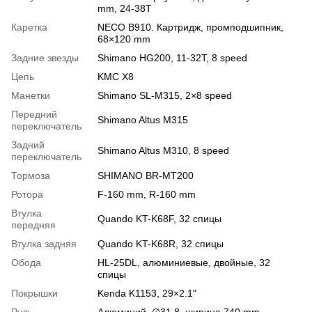
mm, 24-38T
Каретка
NECO B910. Картридж, промподшипник,
68×120 mm
Задние звезды
Shimano HG200, 11-32T, 8 speed
Цепь
KMC X8
Манетки
Shimano SL-M315, 2×8 speed
Передний
Shimano Altus M315
переключатель
Задний
Shimano Altus M310, 8 speed
переключатель
Тормоза
SHIMANO BR-MT200
Ротора
F-160 mm, R-160 mm
Втулка
Quando KT-K68F, 32 спицы
передняя
Втулка задняя
Quando KT-K68R, 32 спицы
Обода
HL-25DL, алюминиевые, двойные, 32
спицы
Покрышки
Kenda K1153, 29×2.1"
Руль
Алюминий, ∅31.8, ширина 740 mm