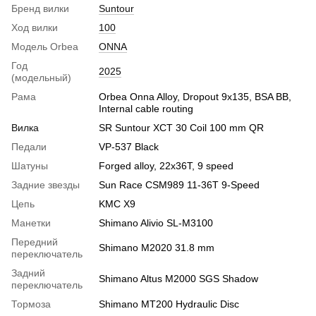
Бренд вилки
Suntour
Ход вилки
100
Модель Orbea
ONNA
Год
2025
(модельный)
Рама
Orbea Onna Alloy, Dropout 9x135, BSA BB,
Internal cable routing
Вилка
SR Suntour XCT 30 Coil 100 mm QR
Педали
VP-537 Black
Шатуны
Forged alloy, 22x36T, 9 speed
Задние звезды
Sun Race CSM989 11-36T 9-Speed
Цепь
KMC X9
Манетки
Shimano Alivio SL-M3100
Передний
Shimano M2020 31.8 mm
переключатель
Задний
Shimano Altus M2000 SGS Shadow
переключатель
Тормоза
Shimano MT200 Hydraulic Disc