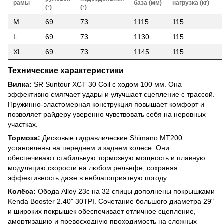
рамы
база (мм)
нагрузка (кг)
(°)
(°)
M
69
73
1115
115
L
69
73
1130
115
XL
69
73
1145
115
Технические характеристики
Вилка:
SR Suntour XCT 30 Coil с ходом 100 мм. Она
эффективно смягчает удары и улучшает сцепление с трассой.
Пружинно-эластомерная конструкция повышает комфорт и
позволяет райдеру уверенно чувствовать себя на неровных
участках.
Тормоза:
Дисковые гидравлические Shimano MT200
установлены на переднем и заднем колесе. Они
обеспечивают стабильную тормозную мощность и плавную
модуляцию скорости на любом рельефе, сохраняя
эффективность даже в неблагоприятную погоду.
Колёса:
Обода Alloy 23c на 32 спицы дополнены покрышками
Kenda Booster 2.40" 30TPI. Сочетание большого диаметра 29"
и широких покрышек обеспечивает отличное сцепление,
амортизацию и превосходную проходимость на сложных