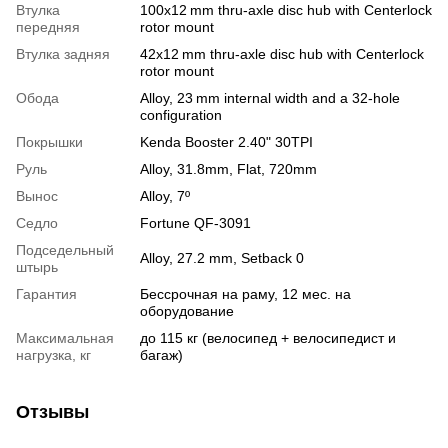
Втулка
100x12 mm thru-axle disc hub with Centerlock
передняя
rotor mount
Втулка задняя
42x12 mm thru-axle disc hub with Centerlock
rotor mount
Обода
Alloy, 23 mm internal width and a 32-hole
configuration
Покрышки
Kenda Booster 2.40" 30TPI
Руль
Alloy, 31.8mm, Flat, 720mm
Вынос
Alloy, 7º
Седло
Fortune QF-3091
Подседельный
Alloy, 27.2 mm, Setback 0
штырь
Гарантия
Бессрочная на раму, 12 мес. на
оборудование
Максимальная
до 115 кг (велосипед + велосипедист и
нагрузка, кг
багаж)
Отзывы