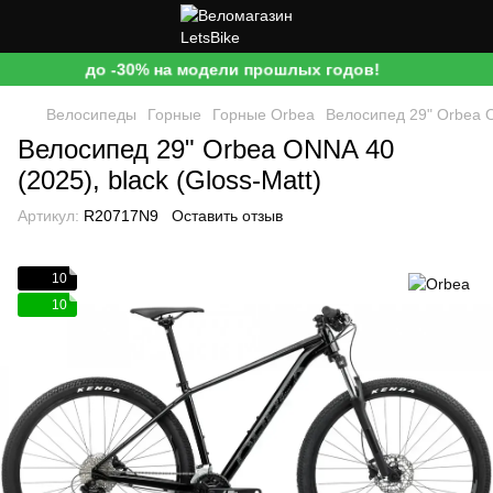
до -30% на модели прошлых годов!
Велосипеды
Горные
Горные Orbea
Велосипед 29" Orbea O
Велосипед 29" Orbea ONNA 40
(2025), black (Gloss-Matt)
Артикул:
R20717N9
Оставить отзыв
10
10