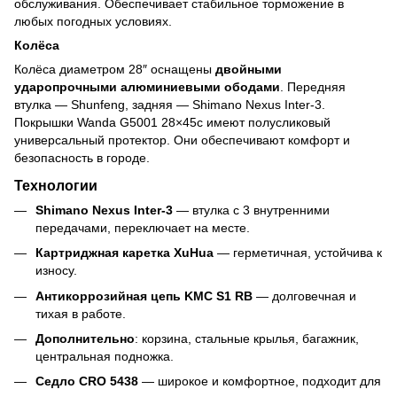
обслуживания. Обеспечивает стабильное торможение в
любых погодных условиях.
Колёса
Колёса диаметром 28″ оснащены
двойными
ударопрочными алюминиевыми ободами
. Передняя
втулка — Shunfeng, задняя — Shimano Nexus Inter-3.
Покрышки Wanda G5001 28×45с имеют полусликовый
универсальный протектор. Они обеспечивают комфорт и
безопасность в городе.
Технологии
Shimano Nexus Inter-3
— втулка с 3 внутренними
передачами, переключает на месте.
Картриджная каретка XuHua
— герметичная, устойчива к
износу.
Антикоррозийная цепь KMC S1 RB
— долговечная и
тихая в работе.
Дополнительно
: корзина, стальные крылья, багажник,
центральная подножка
.
Седло CRO 5438
— широкое и комфортное, подходит для