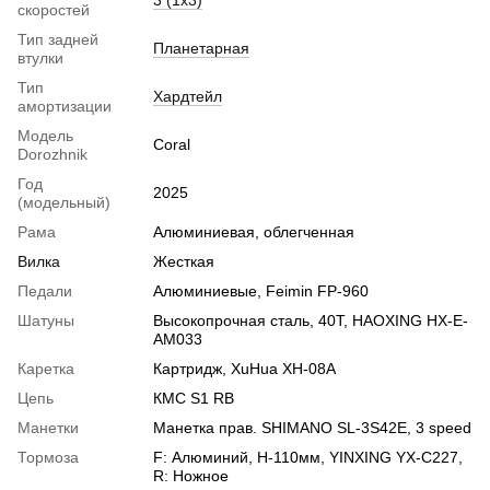
3 (1х3)
скоростей
Тип задней
Планетарная
втулки
Тип
Хардтейл
амортизации
Модель
Coral
Dorozhnik
Год
2025
(модельный)
Рама
Алюминиевая, облегченная
Вилка
Жесткая
Педали
Алюминиевые, Feimin FP-960
Шатуны
Высокопрочная сталь, 40T, HAOXING HX-E-
AM033
Каретка
Картридж, XuHua XH-08A
Цепь
КМС S1 RB
Манетки
Манетка прав. SHIMANO SL-3S42E, 3 speed
Тормоза
F: Алюминий, H-110мм, YINXING YX-C227,
R: Ножное