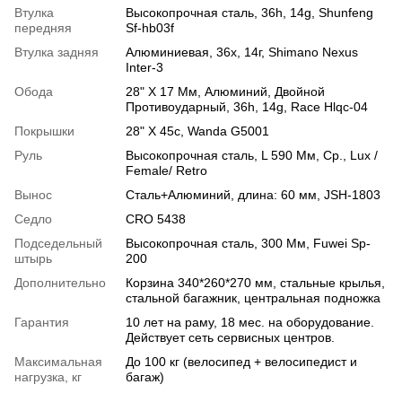
Втулка
Высокопрочная сталь, 36h, 14g, Shunfeng
передняя
Sf-hb03f
Втулка задняя
Алюминиевая, 36х, 14г, Shimano Nexus
Inter-3
Обода
28" Х 17 Мм, Алюминий, Двойной
Противоударный, 36h, 14g, Race Hlqc-04
Покрышки
28" X 45c, Wanda G5001
Руль
Высокопрочная сталь, L 590 Мм, Ср., Lux /
Female/ Retro
Вынос
Сталь+Алюминий, длина: 60 ​​мм, JSH-1803
Седло
CRO 5438
Подседельный
Высокопрочная сталь, 300 Мм, Fuwei Sp-
штырь
200
Дополнительно
Корзина 340*260*270 мм, стальные крылья,
стальной багажник, центральная подножка
Гарантия
10 лет на раму, 18 мес. на оборудование.
Действует сеть сервисных центров.
Максимальная
До 100 кг (велосипед + велосипедист и
нагрузка, кг
багаж)