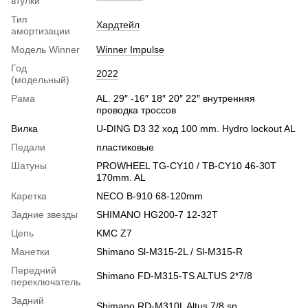
втулки
Тип
Хардтейл
амортизации
Модель Winner
Winner Impulse
Год
2022
(модельный)
Рама
AL. 29″ -16″ 18″ 20″ 22″ внутренняя
проводка троссов
Вилка
U-DING D3 32 ход 100 mm. Hydro lockout AL
Педали
пластиковые
Шатуны
PROWHEEL TG-CY10 / TB-CY10 46-30T
170mm. AL
Каретка
NECO B-910 68-120mm
Задние звезды
SHIMANO HG200-7 12-32T
Цепь
KMC Z7
Манетки
Shimano Sl-M315-2L / Sl-M315-R
Передний
Shimano FD-M315-TS ALTUS 2*7/8
переключатель
Задний
Shimano RD-M310L Altus 7/8 sp