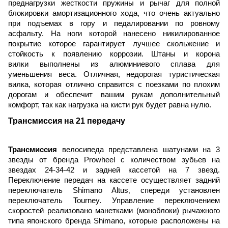
преднагрузки жесткости пружины и рычаг для полной
блокировки амортизационного хода, что очень актуально
при подъемах в гору и педалировании по ровному
асфальту. На ноги которой нанесено никилированное
покрытие которое гарантирует лучшее скольжение и
стойкость к появлению коррозии. Штаны и корона
вилки выполнены из алюминиевого сплава для
уменьшения веса. Отличная, недорогая туристическая
вилка, которая отлично справится с поезками по плохим
дорогам и обеспечит вашим рукам дополнительный
комфорт, так как нагрузка на кисти рук будет равна нулю.
Трансмиссия на 21 передачу
Трансмиссия
велосипеда представлена шатунами на 3
звезды от бренда Prowheel с количеством зубьев на
звездах 24-34-42 и задней кассетой на 7 звезд.
Переключение передач на кассете осуществляет задний
переключатель
Shimano Altus
,
спереди установлен
переключатель Tourney. Управление переключением
скоростей реализовано манетками (моноблоки) рычажного
типа японского бренда
Shimano
, которые расположены на