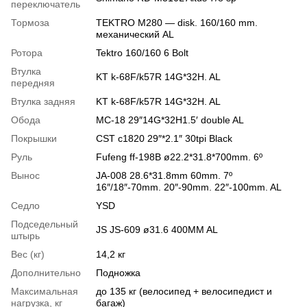
переключатель
Тормоза
TEKTRO M280 — disk. 160/160 mm.
механический AL
Ротора
Tektro 160/160 6 Bolt
Втулка
KT k-68F/k57R 14G*32H. AL
передняя
Втулка задняя
KT k-68F/k57R 14G*32H. AL
Обода
MC-18 29″14G*32H1.5′ double AL
Покрышки
CST c1820 29″*2.1″ 30tpi Black
Руль
Fufeng ff-198B ø22.2*31.8*700mm. 6º
Вынос
JA-008 28.6*31.8mm 60mm. 7º
16″/18″-70mm. 20″-90mm. 22″-100mm. AL
Седло
YSD
Подседельный
JS JS-609 ø31.6 400MM AL
штырь
Вес (кг)
14,2 кг
Дополнительно
Подножка
Максимальная
до 135 кг (велосипед + велосипедист и
нагрузка, кг
багаж)