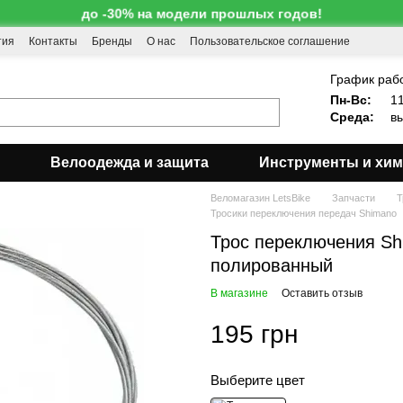
до -30% на модели прошлых годов!
тия
Контакты
Бренды
О нас
Пользовательское соглашение
!
График раб
Пн-Вс:
11
Среда:
вы
Велоодежда и защита
Инструменты и хи
Веломагазин LetsBike
Запчасти
Т
Тросики переключения передач Shimano
Трос переключения Sh
полированный
В магазине
Оставить отзыв
195 грн
Выберите цвет