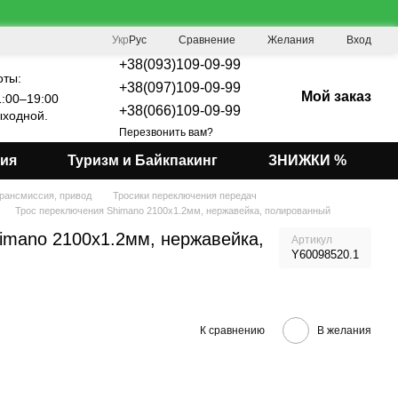
Сравнение
Укр
Рус
Желания
Вход
+38(093)109-09-99
оты:
+38(097)109-09-99
Мой заказ
:00–19:00
+38(066)109-09-99
ходной.
Перезвонить вам?
мия
Туризм и Байкпакинг
ЗНИЖКИ %
рансмиссия, привод
Тросики переключения передач
Трос переключения Shimano 2100x1.2мм, нержавейка, полированный
imano 2100x1.2мм, нержавейка,
Артикул
Y60098520.1
К сравнению
В желания