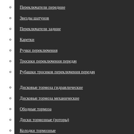
Переключатели передние
Звезды шатунов
Переключатели задние
Каретки
Ручки переключения
Тросики переключения передач
Рубашки тросиков переключения передач
Дисковые тормоза гидравлические
Дисковые тормоза механические
Ободные тормоза
Диски тормозные (роторы)
Колодки тормозные