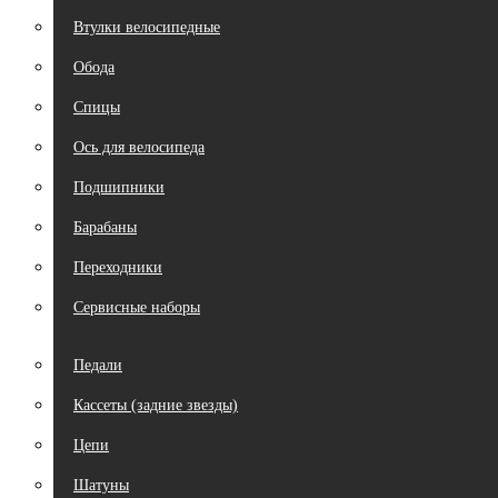
Втулки велосипедные
Обода
Спицы
Ось для велосипеда
Подшипники
Барабаны
Переходники
Сервисные наборы
Педали
Кассеты (задние звезды)
Цепи
Шатуны