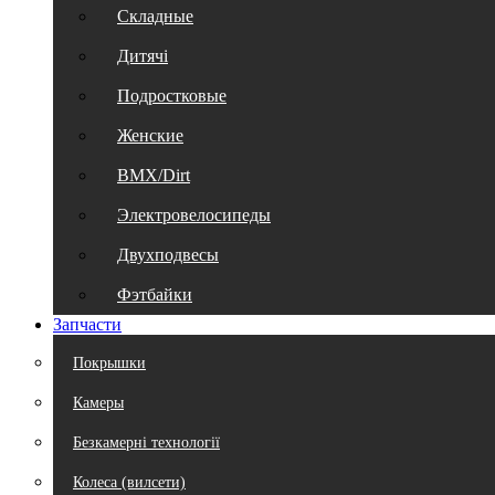
Складные
Дитячі
Подростковые
Женские
BMX/Dirt
Электровелосипеды
Двухподвесы
Фэтбайки
Запчасти
Покрышки
Камеры
Безкамерні технології
Колеса (вилсети)