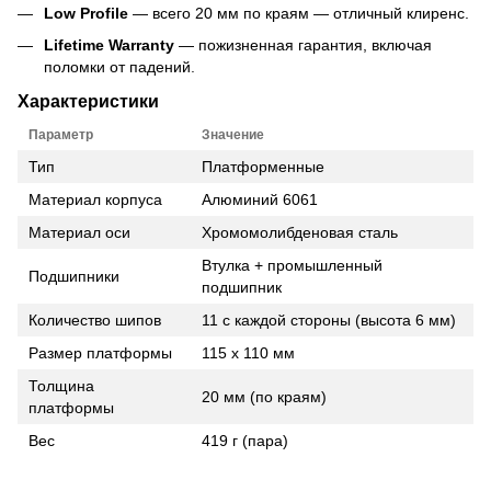
Low Profile
— всего 20 мм по краям — отличный клиренс.
Lifetime Warranty
— пожизненная гарантия, включая
поломки от падений
.
Характеристики
Параметр
Значение
Тип
Платформенные
Материал корпуса
Алюминий 6061
Материал оси
Хромомолибденовая сталь
Втулка + промышленный
Подшипники
подшипник
Количество шипов
11 с каждой стороны (высота 6 мм)
Размер платформы
115 x 110 мм
Толщина
20 мм (по краям)
платформы
Вес
419 г (пара)