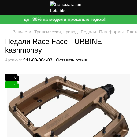
до -30% на модели прошлых годов!
Запчасти
Трансмиссия, привод
Педали
Платформы
Плат
Педали Race Face TURBINE
kashmoney
Артикул:
941-00-004-03
Оставить отзыв
6
6