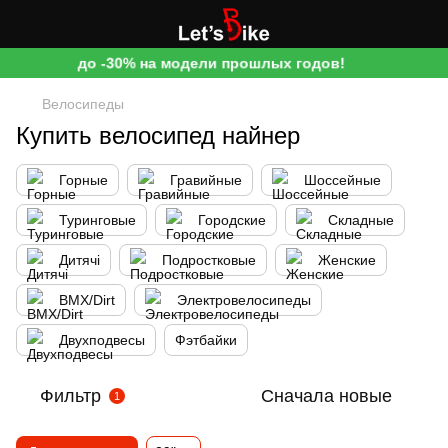
до -30% на модели прошлых годов!
Велосипеды
Купить велосипед найнер
Горные
Гравийные
Шоссейные
Туринговые
Городские
Складные
Дитячі
Подростковые
Женские
BMX/Dirt
Электровелосипеды
Двухподвесы
Фэтбайки
Фильтр
Сначала новые
1