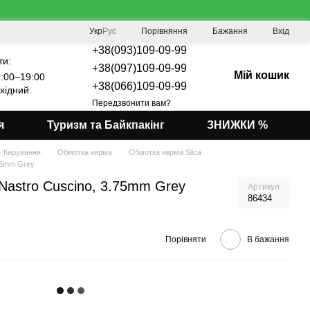
Порівняння
Укр
Рус
Бажання
Вхід
+38(093)109-09-99
ти:
+38(097)109-09-99
Мій кошик
:00–19:00
+38(066)109-09-99
хідний.
Передзвонити вам?
я
Туризм та Байкпакінг
ЗНИЖКИ %
Керування
Обмотка керма
Обмотка керма Silca
75mm Grey
Nastro Cuscino, 3.75mm Grey
Артикул
86434
Порівняти
В бажання