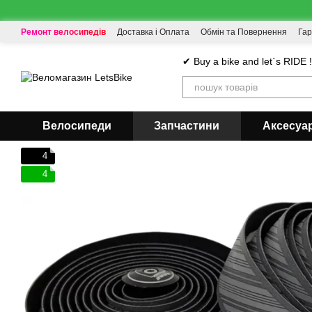
Перейти до основного контенту
Ремонт велосипедів
Доставка і Оплата
Обмін та Повернення
Гар
✔ Buy a bike and let`s RIDE 
Велосипеди
Запчастини
Аксесуа
4
4