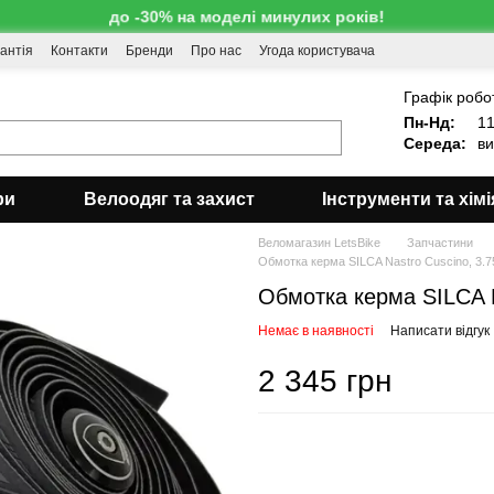
до -30% на моделі минулих років!
антія
Контакти
Бренди
Про нас
Угода користувача
!
Графік робо
Пн-Нд:
11
Середа:
ви
ри
Велоодяг та захист
Інструменти та хімі
Веломагазин LetsBike
Запчастини
Обмотка керма SILCA Nastro Cuscino, 3.
Обмотка керма SILCA 
Немає в наявності
Написати відгук
2 345 грн