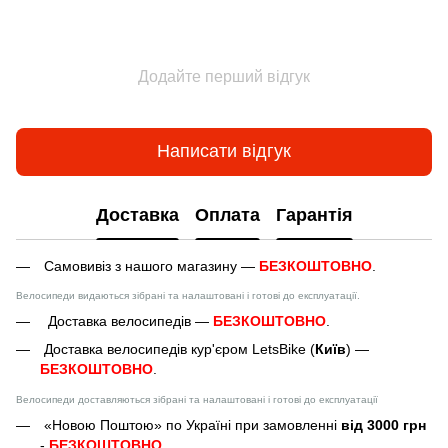
Додайте перший відгук
Написати відгук
Доставка
Оплата
Гарантія
Самовивіз з нашого магазину —
БЕЗКОШТОВНО
.
Велосипеди видаються зібрані та налаштовані і готові до експлуатації.
Доставка велосипедів —
БЕЗКОШТОВНО
.
Доставка велосипедів кур'єром LetsBike (
Київ
) —
БЕЗКОШТОВНО
.
Велосипеди доставляються зібрані та налаштовані і готові до експлуатації
«Новою Поштою» по Україні при замовленні
від 3000 грн
-
БЕЗКОШТОВНО
.