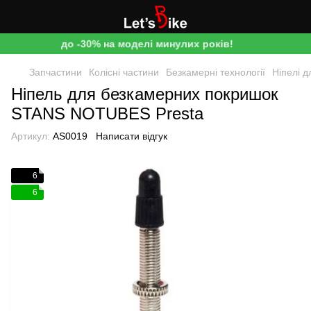
до -30% на моделі минулих років!
Запчастини
Колісні частини
Безкамерні технології
Ніпелі д
Ніпель для безкамерних покришок
STANS NOTUBES Presta
Артикул:
AS0019
Написати відгук
6
6